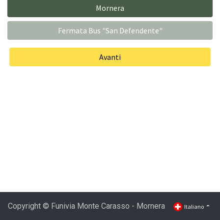
Mornera
Fermata Bus "San Defendente"
Avanti
Copyright © Funivia Monte Carasso - Mornera
Italiano