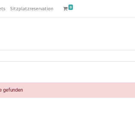
0
ets
Sitzplatzreservation
se gefunden